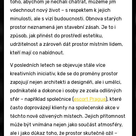
toho, abychom je nechali chátrat, můžeme jim
vdechnout nový život – s respektem k jejich
minulosti, ale s vizí budoucnosti. Obnova starých
prostor neznamená jen stavební zásah. Je to i
způsob, jak přinést do prostředí estetiku,
udržitelnost a zároveň dát prostor místním lidem,
kteří mají co nabídnout.
V posledních letech se objevuje stále více
kreativních iniciativ, kde se do proměny prostor
zapojují nejen architekti a designéři, ale i umělci,
podnikatelé a dokonce i osoby ze zcela odlišných
sfér – například společnice (
escort Prague
), které
často doprovázejí klienty na společenské akce v
těchto nově oživených místech. Jejich přítomnost
může být vnímána nejen jako součást atmosféry,
ale i jako důkaz toho, že prostor skutečně ožil –