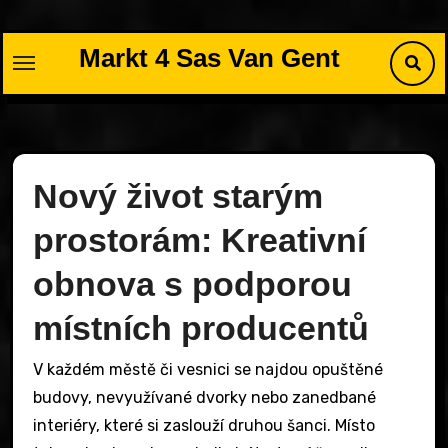
Skip
to
Markt 4 Sas Van Gent
content
Nový život starým
prostorám: Kreativní
obnova s podporou
místních producentů
V každém městě či vesnici se najdou opuštěné
budovy, nevyužívané dvorky nebo zanedbané
interiéry, které si zaslouží druhou šanci. Místo